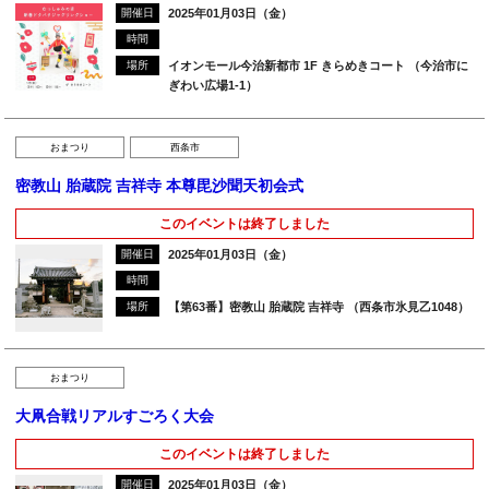
開催日
2025年01月03日（金）
時間
場所
イオンモール今治新都市 1F きらめきコート （今治市に
ぎわい広場1-1）
おまつり
西条市
密教山 胎蔵院 吉祥寺 本尊毘沙聞天初会式
このイベントは終了しました
開催日
2025年01月03日（金）
時間
場所
【第63番】密教山 胎蔵院 吉祥寺 （西条市氷見乙1048）
おまつり
大凧合戦リアルすごろく大会
このイベントは終了しました
開催日
2025年01月03日（金）