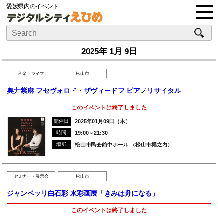
愛媛県内のイベント
2025年 1月 9日
音楽・ライブ
松山市
奥井紫麻 フセヴォロド・ザヴィードフ ピアノリサイタル
このイベントは終了しました
開催日
2025年01月09日（木）
時間
19:00～21:30
場所
松山市民会館中ホール （松山市堀之内）
セミナー・展示会
松山市
ジャンベッリ白石彩 水彩画展「きみは舟になる」
このイベントは終了しました