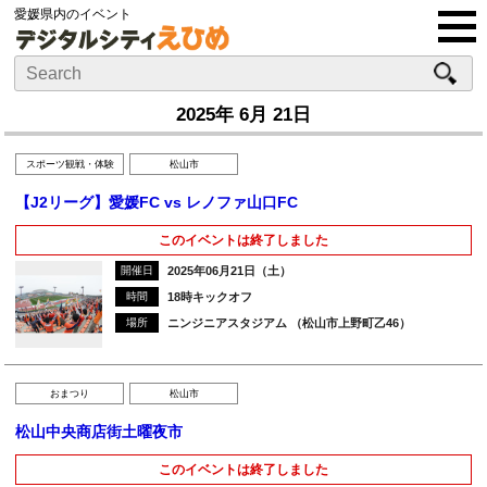
愛媛県内のイベント
2025年 6月 21日
スポーツ観戦・体験
松山市
【J2リーグ】愛媛FC vs レノファ山口FC
このイベントは終了しました
開催日
2025年06月21日（土）
時間
18時キックオフ
場所
ニンジニアスタジアム （松山市上野町乙46）
おまつり
松山市
松山中央商店街土曜夜市
このイベントは終了しました