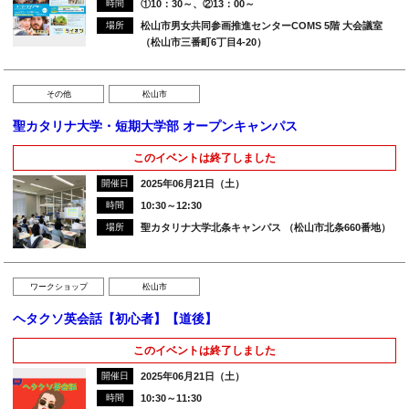
時間
①10：30～、②13：00～
場所
松山市男女共同参画推進センターCOMS 5階 大会議室
（松山市三番町6丁目4-20）
その他
松山市
聖カタリナ大学・短期大学部 オープンキャンパス
このイベントは終了しました
開催日
2025年06月21日（土）
時間
10:30～12:30
場所
聖カタリナ大学北条キャンパス （松山市北条660番地）
ワークショップ
松山市
ヘタクソ英会話【初心者】【道後】
このイベントは終了しました
開催日
2025年06月21日（土）
時間
10:30～11:30