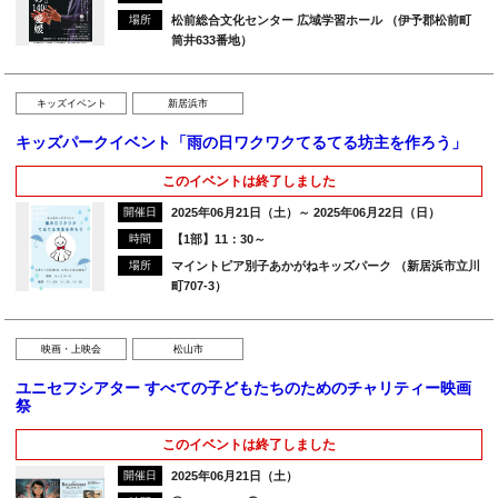
場所
松前総合文化センター 広域学習ホール （伊予郡松前町
筒井633番地）
キッズイベント
新居浜市
キッズパークイベント「雨の日ワクワクてるてる坊主を作ろう」
このイベントは終了しました
開催日
2025年06月21日（土）～ 2025年06月22日（日）
時間
【1部】11：30～
場所
マイントピア別子あかがねキッズパーク （新居浜市立川
町707-3）
映画・上映会
松山市
ユニセフシアター すべての子どもたちのためのチャリティー映画
祭
このイベントは終了しました
開催日
2025年06月21日（土）