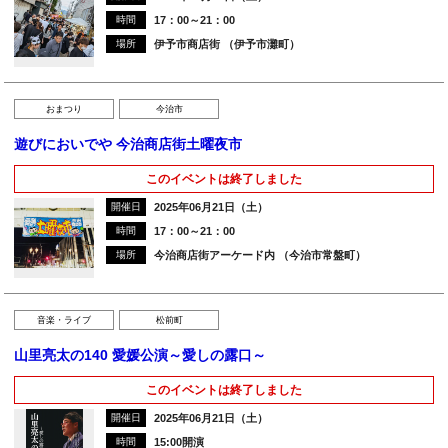
時間
17：00～21：00
場所
伊予市商店街 （伊予市灘町）
おまつり
今治市
遊びにおいでや 今治商店街土曜夜市
このイベントは終了しました
開催日
2025年06月21日（土）
時間
17：00～21：00
場所
今治商店街アーケード内 （今治市常盤町）
音楽・ライブ
松前町
山里亮太の140 愛媛公演～愛しの露口～
このイベントは終了しました
開催日
2025年06月21日（土）
時間
15:00開演