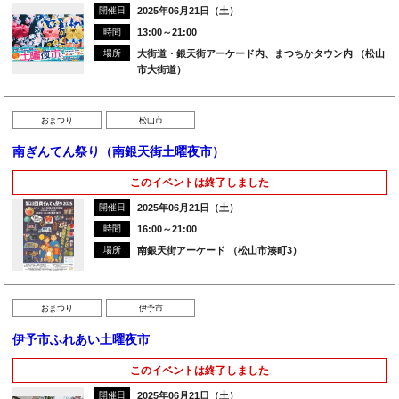
開催日
2025年06月21日（土）
時間
13:00～21:00
場所
大街道・銀天街アーケード内、まつちかタウン内 （松山
市大街道）
おまつり
松山市
南ぎんてん祭り（南銀天街土曜夜市）
このイベントは終了しました
開催日
2025年06月21日（土）
時間
16:00～21:00
場所
南銀天街アーケード （松山市湊町3）
おまつり
伊予市
伊予市ふれあい土曜夜市
このイベントは終了しました
開催日
2025年06月21日（土）