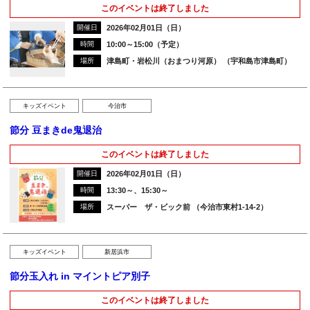
このイベントは終了しました
開催日
2026年02月01日（日）
時間
10:00～15:00（予定）
場所
津島町・岩松川（おまつり河原） （宇和島市津島町）
キッズイベント
今治市
節分 豆まきde鬼退治
このイベントは終了しました
開催日
2026年02月01日（日）
時間
13:30～、15:30～
場所
スーパー ザ・ビック前 （今治市東村1-14-2）
キッズイベント
新居浜市
節分玉入れ in マイントピア別子
このイベントは終了しました