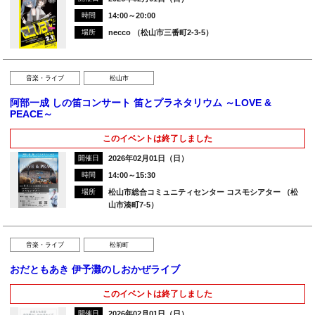
時間
14:00～20:00
場所
necco （松山市三番町2-3-5）
音楽・ライブ
松山市
阿部一成 しの笛コンサート 笛とプラネタリウム ～LOVE &
PEACE～
このイベントは終了しました
開催日
2026年02月01日（日）
時間
14:00～15:30
場所
松山市総合コミュニティセンター コスモシアター （松
山市湊町7-5）
音楽・ライブ
松前町
おだともあき 伊予灘のしおかぜライブ
このイベントは終了しました
開催日
2026年02月01日（日）