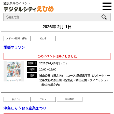
愛媛県内のイベント
2026年 2月 1日
スポーツ観戦・体験
松山市
愛媛マラソン
このイベントは終了しました
開催日
2026年02月01日（日）
時間
10:00～16:00
場所
城山公園（堀之内）→コース/愛媛県庁前（スタート）〜
北条文化の森公園〜折返点〜城山公園（フィニッシュ）
（松山市堀之内）
おまつり
グルメ
宇和島市
津島しらうお＆産業まつり