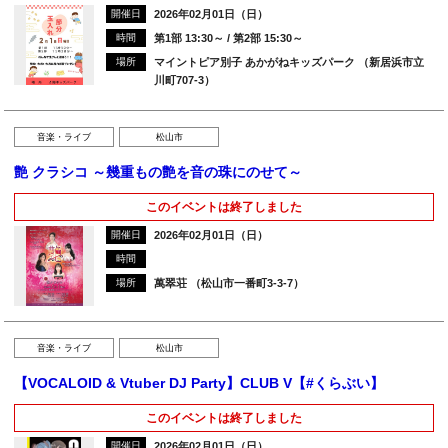
開催日
2026年02月01日（日）
時間
第1部 13:30～ / 第2部 15:30～
場所
マイントピア別子 あかがねキッズパーク （新居浜市立
川町707-3）
音楽・ライブ
松山市
艶 クラシコ ～幾重もの艶を音の珠にのせて～
このイベントは終了しました
開催日
2026年02月01日（日）
時間
場所
萬翠荘 （松山市一番町3-3-7）
音楽・ライブ
松山市
【VOCALOID & Vtuber DJ Party】CLUB V【#くらぶい】
このイベントは終了しました
開催日
2026年02月01日（日）