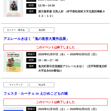
時間
12:30～14:30
場所
漢方薬草湯 元気人村 （伊予郡松前町大字北黒田帰帆９
１２－１２）
セミナー・展示会
鬼北町
アエレールきほく「鬼の造形大賞作品展」
このイベントは終了しました
開催日
2026年01月07日（水）～ 2026年02月01日（日）
時間
10：00～17：00
場所
鬼北町展示交流施設アエレールきほく （北宇和郡鬼北町
大字近永656番地2）
ライトアップ
松山市
フェスタ・ルーチェ in えひめこどもの城
このイベントは終了しました
開催日
2025年11月15日（土）～ 2026年02月01日（日）