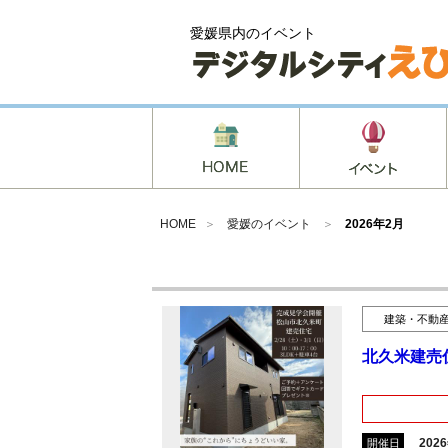
愛媛県内のイベント
HOME
＞
愛媛のイベント
＞
2026年2月
建築・不動
北久米建売
202
開催日