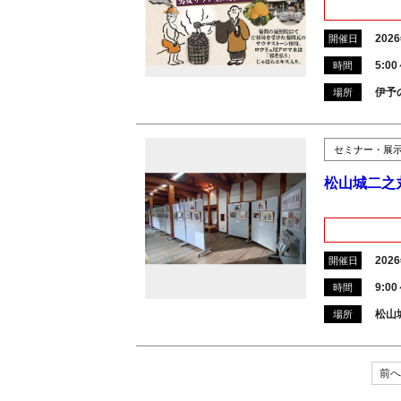
202
開催日
5:0
時間
伊予
場所
セミナー・展
松山城二之
202
開催日
9:00
時間
松山
場所
前