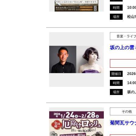
10:0
時間
松山市
場所
音楽・ライ
坂の上の雲
202
開催日
14:0
時間
坂の
場所
その他
菊間瓦サウ