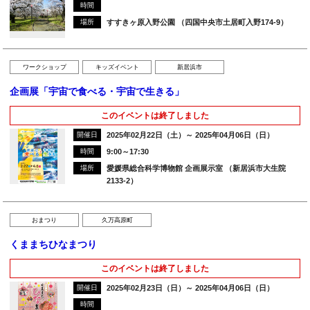
時間
場所
すすきヶ原入野公園 （四国中央市土居町入野174-9）
ワークショップ
キッズイベント
新居浜市
企画展「宇宙で食べる・宇宙で生きる」
このイベントは終了しました
開催日
2025年02月22日（土）～ 2025年04月06日（日）
時間
9:00～17:30
場所
愛媛県総合科学博物館 企画展示室 （新居浜市大生院
2133-2）
おまつり
久万高原町
くままちひなまつり
このイベントは終了しました
開催日
2025年02月23日（日）～ 2025年04月06日（日）
時間