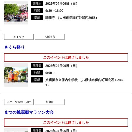
開催日
2025年04月06日（日）
時間
9:30～16:00
場所
瑞龍寺 （大洲市長浜町沖浦丙2053）
おまつり
八幡浜市
さくら祭り
このイベントは終了しました
開催日
2025年04月06日（日）
時間
9:00～
場所
八幡浜市立保内中学校 （八幡浜市保内町川之石1-243-
1）
スポーツ観戦・体験
松野町
まつの桃源郷マラソン大会
このイベントは終了しました
開催日
2025年04月06日（日）