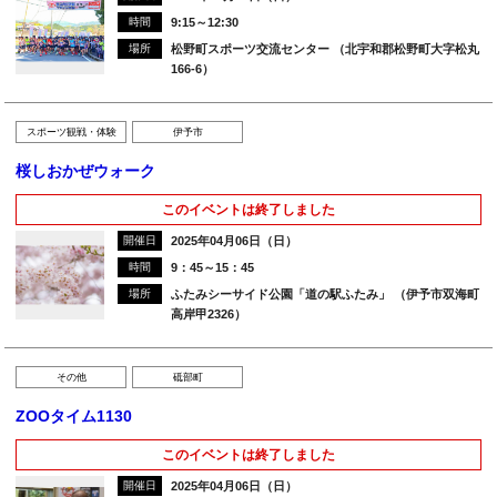
時間
9:15～12:30
場所
松野町スポーツ交流センター （北宇和郡松野町大字松丸
166-6）
スポーツ観戦・体験
伊予市
桜しおかぜウォーク
このイベントは終了しました
開催日
2025年04月06日（日）
時間
9：45～15：45
場所
ふたみシーサイド公園「道の駅ふたみ」 （伊予市双海町
高岸甲2326）
その他
砥部町
ZOOタイム1130
このイベントは終了しました
開催日
2025年04月06日（日）