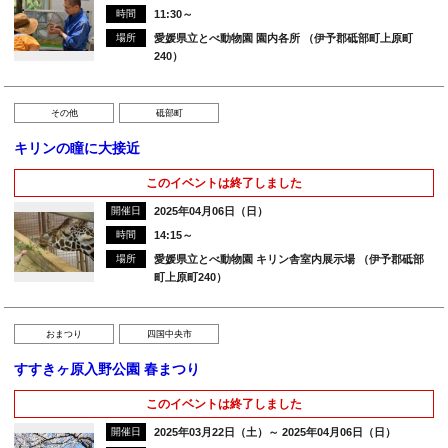
時間
11:30～
場所
愛媛県立とべ動物園 園内各所 （伊予郡砥部町上原町
240）
その他
砥部町
キリンの瞳に大接近
このイベントは終了しました
開催日
2025年04月06日（日）
時間
14:15～
場所
愛媛県立とべ動物園 キリン舎室内展示場 （伊予郡砥部
町上原町240）
おまつり
四国中央市
すすきヶ原入野公園 春まつり
このイベントは終了しました
開催日
2025年03月22日（土）～ 2025年04月06日（日）