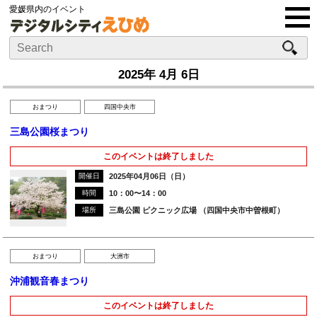
愛媛県内のイベント
2025年 4月 6日
おまつり
四国中央市
三島公園桜まつり
このイベントは終了しました
開催日
2025年04月06日（日）
時間
10：00〜14：00
場所
三島公園 ピクニック広場 （四国中央市中曽根町）
おまつり
大洲市
沖浦観音春まつり
このイベントは終了しました