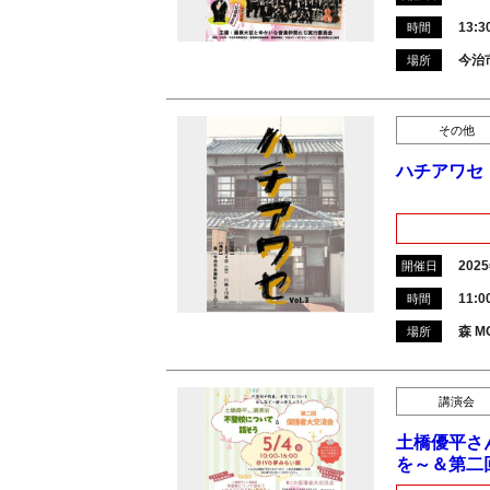
13:3
時間
今治
場所
その他
ハチアワセ
202
開催日
11:0
時間
森 M
場所
講演会
土橋優平さ
を～＆第二