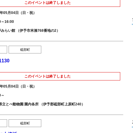
このイベントは終了しました
5年05月04日（日・祝）
0～16:00
O夢みらい館 （伊予市米湊768番地の2）
砥部町
130
このイベントは終了しました
5年05月04日（日・祝）
30～
県立とべ動物園 園内各所 （伊予郡砥部町上原町240）
砥部町