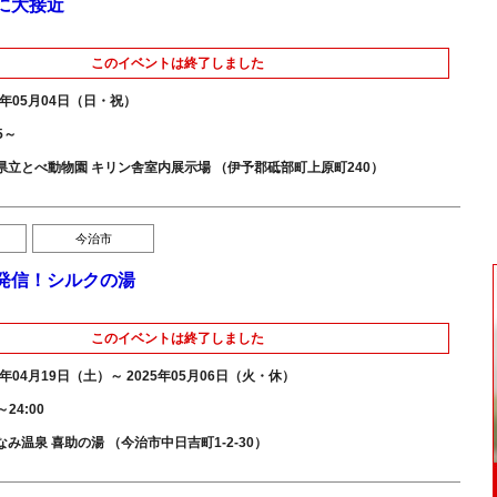
に大接近
このイベントは終了しました
5年05月04日（日・祝）
15～
県立とべ動物園 キリン舎室内展示場 （伊予郡砥部町上原町240）
今治市
発信！シルクの湯
このイベントは終了しました
5年04月19日（土）～ 2025年05月06日（火・休）
～24:00
なみ温泉 喜助の湯 （今治市中日吉町1-2-30）