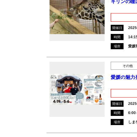
キリンの瞳
202
開催日
14:
時間
愛媛
場所
その他
愛媛の魅力
202
開催日
6:00
時間
しま
場所