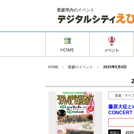
愛媛県内のイベント
HOME
＞
愛媛のイベント
＞
2025年5月4日
音楽・ライ
藤原大征とゆか
CONCERT
202
開催日