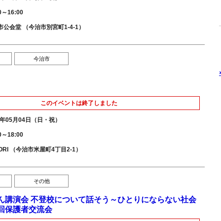
0～16:00
市公会堂 （今治市別宮町1-4-1）
今治市
このイベントは終了しました
5年05月04日（日・祝）
0～18:00
ORI （今治市米屋町4丁目2-1）
その他
ん講演会 不登校について話そう～ひとりにならない社会
回保護者交流会