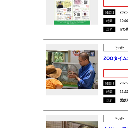
202
開催日
10:0
時間
IY
場所
その他
ZOOタイム1
202
開催日
11:
時間
愛媛
場所
その他