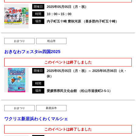
開催日
2025年05月05日（月・祝）
時間
10：00～15：00
場所
内子町五十崎 豊秋河原 （喜多郡内子町五十崎）
おまつり
松山市
おきなわフェスタin四国2025
このイベントは終了しました
開催日
2025年05月05日（月・祝）～ 2025年05月06日（火・
休）
時間
場所
愛媛県県民文化会館 （松山市道後町2-5-1）
おまつり
新居浜市
ワクリエ新居浜わくわくマルシェ
このイベントは終了しました