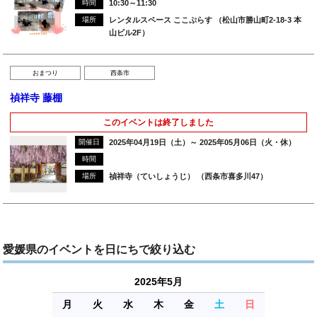
時間
10:30～11:30
場所
レンタルスペース ここぷらす （松山市勝山町2-18-3 本
山ビル2F）
おまつり
西条市
禎祥寺 藤棚
このイベントは終了しました
開催日
2025年04月19日（土）～ 2025年05月06日（火・休）
時間
場所
禎祥寺（ていしょうじ） （西条市喜多川47）
愛媛県のイベントを日にちで絞り込む
2025年5月
月
火
水
木
金
土
日