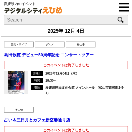
愛媛県内のイベント
2025年 12月 4日
音楽・ライブ
グルメ
松山市
島田歌穂 デビュー50周年記念 コンサートツアー
このイベントは終了しました
開催日
2025年12月04日（木）
時間
18:30～
場所
愛媛県県民文化会館 メインホール （松山市道後町2-5-
1）
その他
占い＆三日月とカフェ新空港通り店
このイベントは終了しました