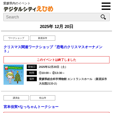
愛媛県内のイベント
2025年 12月 20日
ワークショップ
新居浜市
クリスマス関連ワークショップ「恐竜のクリスマスオーナメン
ト」
このイベントは終了しました
開催日
2025年12月20日（土）
時間
①10:00～ ②13:30～
場所
愛媛県総合科学博物館 エントランスホール （新居浜市
大生院2133-2）
講演会
松山市
宮本佳実×なっちゃんトークショー